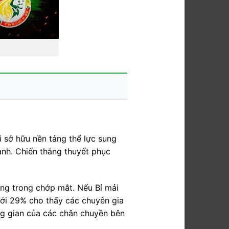
hi sở hữu nền tảng thể lực sung
anh. Chiến thắng thuyết phục
ng trong chớp mắt. Nếu Bỉ mải
 tới 29% cho thấy các chuyên gia
ng gian của các chân chuyền bên