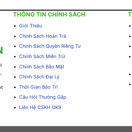
THÔNG TIN CHÍNH SÁCH
T
Giới Thiệu
Chính Sách Hoàn Trả
Chính Sách Quyền Riêng Tư
Chính Sách Miễn Trừ
i
Chính Sách Bảo Mật
,
Chính Sách Đại Lý
Thời Gian Bảo Trì
ột
Câu Hỏi Thường Gặp
Liên Hệ CSKH OK9