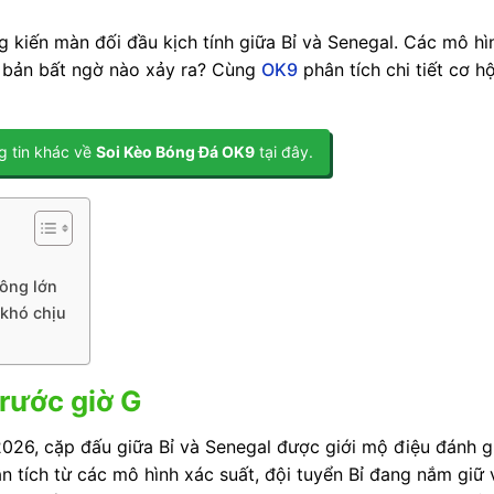
kiến màn đối đầu kịch tính giữa Bỉ và Senegal. Các mô hì
h bản bất ngờ nào xảy ra? Cùng
OK9
phân tích chi tiết cơ hộ
g tin khác về
Soi Kèo Bóng Đá OK9
tại đây.
 ông lớn
 khó chịu
rước giờ G
26, cặp đấu giữa Bỉ và Senegal được giới mộ điệu đánh gi
n tích từ các mô hình xác suất, đội tuyển Bỉ đang nắm giữ 