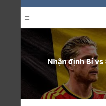
Chuyển
đến
nội
dung
Nhận định Bỉ vs