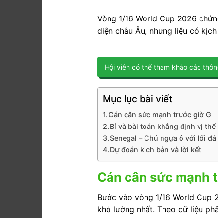
Vòng 1/16 World Cup 2026 chứng 
diện châu Âu, nhưng liệu có kịc
Hội viên có thể tham khảo các thôn
Mục lục bài viết
Cán cân sức mạnh trước giờ G
Bỉ và bài toán khẳng định vị thế
Senegal – Chú ngựa ô với lối đá
Dự đoán kịch bản và lời kết
Cán cân sức mạnh t
Bước vào vòng 1/16 World Cup 20
khó lường nhất. Theo dữ liệu phâ