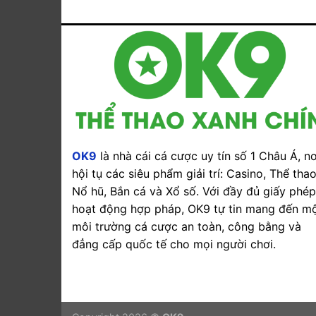
OK9
là nhà cái cá cược uy tín số 1 Châu Á, nơ
hội tụ các siêu phẩm giải trí: Casino, Thể thao
Nổ hũ, Bắn cá và Xổ số. Với đầy đủ giấy phép
hoạt động hợp pháp, OK9 tự tin mang đến m
môi trường cá cược an toàn, công bằng và
đẳng cấp quốc tế cho mọi người chơi.