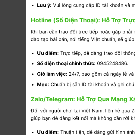
Lưu ý:
Vui lòng cung cấp ID tài khoản và m
Hotline (Số Điện Thoại): Hỗ Trợ Trự
Khi bạn cần trao đổi trực tiếp hoặc gặp phải 
đào tạo bài bản, nói tiếng Việt chuẩn, sẽ giú
Ưu điểm:
Trực tiếp, dễ dàng trao đổi thôn
Số điện thoại chính thức:
0945248486.
Giờ làm việc:
24/7, bao gồm cả ngày lễ và 
Mẹo:
Chuẩn bị sẵn ID tài khoản và ghi chú 
Zalo/Telegram: Hỗ Trợ Qua Mạng Xã
Đối với người chơi tại Việt Nam, liên hệ qua
giúp bạn dễ dàng kết nối mà không cần rời k
Ưu điểm:
Thuận tiện, dễ dàng gửi hình ản