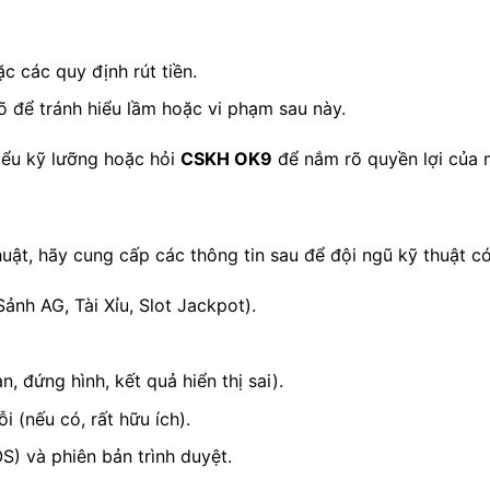
ặc các quy định rút tiền.
 để tránh hiểu lầm hoặc vi phạm sau này.
iểu kỹ lưỡng hoặc hỏi
CSKH OK9
để nắm rõ quyền lợi của 
uật, hãy cung cấp các thông tin sau để đội ngũ kỹ thuật c
ảnh AG, Tài Xỉu, Slot Jackpot).
, đứng hình, kết quả hiển thị sai).
i (nếu có, rất hữu ích).
S) và phiên bản trình duyệt.