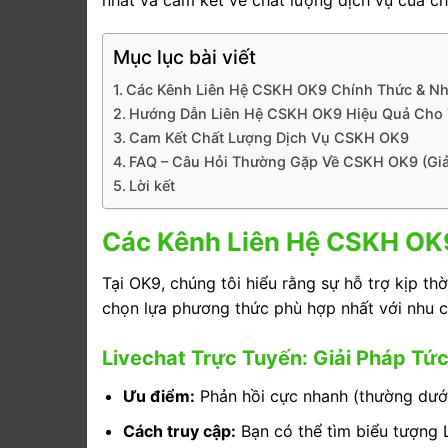
Mục lục bài viết
Các Kênh Liên Hệ CSKH OK9 Chính Thức & N
Hướng Dẫn Liên Hệ CSKH OK9 Hiệu Quả Cho
Cam Kết Chất Lượng Dịch Vụ CSKH OK9
FAQ – Câu Hỏi Thường Gặp Về CSKH OK9 (Giả
Lời kết
Các Kênh Liên Hệ CSKH OK
Tại OK9, chúng tôi hiểu rằng sự hỗ trợ kịp th
chọn lựa phương thức phù hợp nhất với nhu c
Livechat Trực Tuyến: Giải Pháp Tức
Ưu điểm:
Phản hồi cực nhanh (thường dưới 3
Cách truy cập:
Bạn có thể tìm biểu tượng 