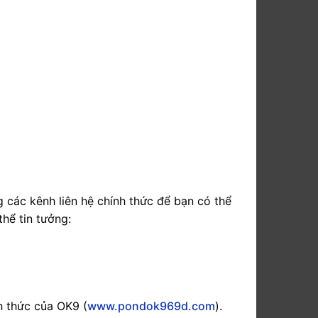
g các kênh liên hệ chính thức để bạn có thể
hể tin tưởng:
h thức của OK9 (
www.pondok969d.com
).