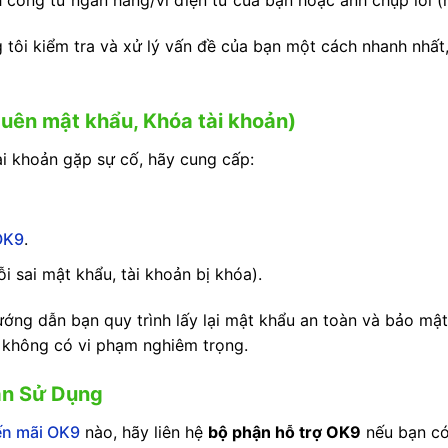
h công từ ngân hàng/ví điện tử của bạn hoặc ảnh chụp lỗi (
 tôi kiểm tra và xử lý vấn đề của bạn một cách nhanh nhất,
uên mật khẩu, Khóa tài khoản)
ài khoản gặp sự cố, hãy cung cấp:
OK9
.
i sai mật khẩu, tài khoản bị khóa).
ng dẫn bạn quy trình lấy lại mật khẩu an toàn và bảo mật.
 không có vi phạm nghiêm trọng.
ản Sử Dụng
n mãi OK9
nào, hãy liên hệ
bộ phận hỗ trợ OK9
nếu bạn có