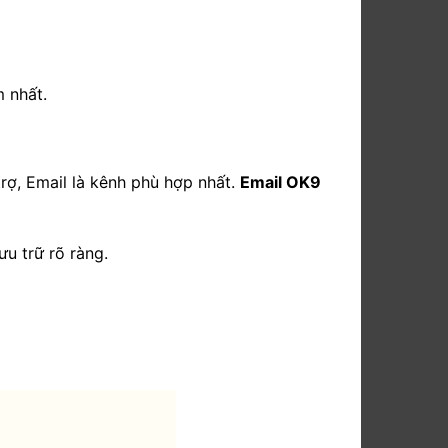
m nhất.
trợ, Email là kênh phù hợp nhất.
Email OK9
u trữ rõ ràng.