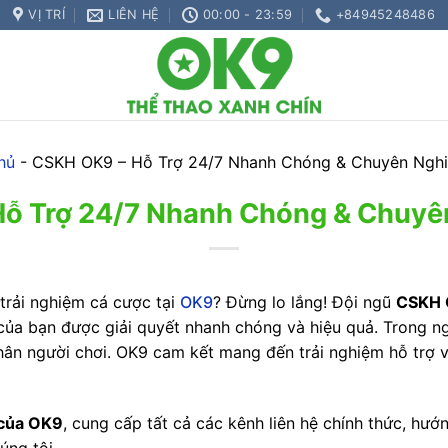
VỊ TRÍ
LIÊN HỆ
00:00 - 23:59
+84945248486
hủ
-
CSKH OK9 – Hỗ Trợ 24/7 Nhanh Chóng & Chuyên Nghi
ỗ Trợ 24/7 Nhanh Chóng & Chuyê
 trải nghiệm cá cược tại
OK9
? Đừng lo lắng! Đội ngũ
CSKH
của bạn được giải quyết nhanh chóng và hiệu quả. Trong n
chân người chơi. OK9 cam kết mang đến trải nghiệm hỗ trợ v
 của OK9
, cung cấp tất cả các kênh liên hệ chính thức, hướ
úng tôi.