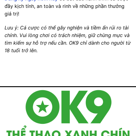
đầy kịch tính, an toàn và rinh về những phần thưởng
giá trị!
Lưu ý: Cá cược có thể gây nghiện và tiềm ẩn rủi ro tài
chính. Vui lòng chơi có trách nhiệm, giữ chừng mực và
tìm kiếm sự hỗ trợ nếu cần. OK9 chỉ dành cho người từ
18 tuổi trở lên.