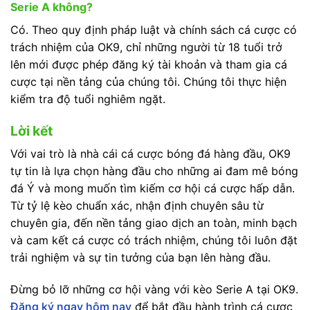
Serie A không?
Có. Theo quy định pháp luật và chính sách cá cược có
trách nhiệm của OK9, chỉ những người từ 18 tuổi trở
lên mới được phép đăng ký tài khoản và tham gia cá
cược tại nền tảng của chúng tôi. Chúng tôi thực hiện
kiểm tra độ tuổi nghiêm ngặt.
Lời kết
Với vai trò là nhà cái cá cược bóng đá hàng đầu, OK9
tự tin là lựa chọn hàng đầu cho những ai đam mê bóng
đá Ý và mong muốn tìm kiếm cơ hội cá cược hấp dẫn.
Từ tỷ lệ kèo chuẩn xác, nhận định chuyên sâu từ
chuyên gia, đến nền tảng giao dịch an toàn, minh bạch
và cam kết cá cược có trách nhiệm, chúng tôi luôn đặt
trải nghiệm và sự tin tưởng của bạn lên hàng đầu.
Đừng bỏ lỡ những cơ hội vàng với kèo Serie A tại OK9.
Đăng ký ngay hôm nay
để bắt đầu hành trình cá cược