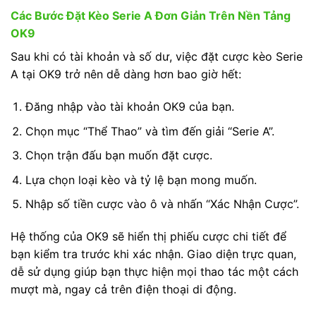
Các Bước Đặt Kèo Serie A Đơn Giản Trên Nền Tảng
OK9
Sau khi có tài khoản và số dư, việc đặt cược kèo Serie
A tại OK9 trở nên dễ dàng hơn bao giờ hết:
Đăng nhập vào tài khoản OK9 của bạn.
Chọn mục “Thể Thao” và tìm đến giải “Serie A”.
Chọn trận đấu bạn muốn đặt cược.
Lựa chọn loại kèo và tỷ lệ bạn mong muốn.
Nhập số tiền cược vào ô và nhấn “Xác Nhận Cược”.
Hệ thống của OK9 sẽ hiển thị phiếu cược chi tiết để
bạn kiểm tra trước khi xác nhận. Giao diện trực quan,
dễ sử dụng giúp bạn thực hiện mọi thao tác một cách
mượt mà, ngay cả trên điện thoại di động.