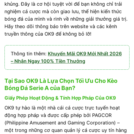
khủng. Đây là cơ hội tuyệt vời để bạn không chỉ trải
nghiệm cá cược mà còn giao lưu, thể hiện kiến thức
bóng đá của mình và rinh về những giải thưởng giá trị.
Hãy theo dõi thông báo trên website và các kênh
truyền thông của OK9 để không bỏ lỡ!
Thông tin thêm:
Khuyến Mãi OK9 Mới Nhất 2026
– Nhận Ngay 100% Tiền Thưởng
Tại Sao OK9 Là Lựa Chọn Tối Ưu Cho Kèo
Bóng Đá Serie A của Bạn?
Giấy Phép Hoạt Động & Tính Hợp Pháp Của OK9
OK9 tự hào là một nhà cái cá cược trực tuyến hoạt
động hợp pháp và được cấp phép bởi PAGCOR
(Philippine Amusement and Gaming Corporation) –
một trong những cơ quan quản lý cá cược uy tín hàng