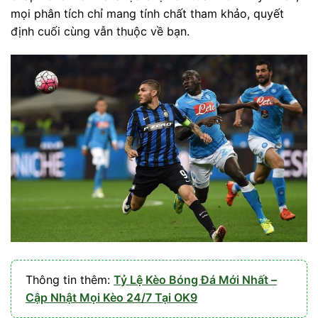
mọi phân tích chỉ mang tính chất tham khảo, quyết
định cuối cùng vẫn thuộc về bạn.
Thông tin thêm:
Tỷ Lệ Kèo Bóng Đá Mới Nhất –
Cập Nhật Mọi Kèo 24/7 Tại OK9