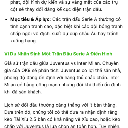
phạt, đội hình dự kiến và sự vắng mặt của các trụ
cột sẽ thay đổi đáng kể cục diện trận đấu.
Mục tiêu & Áp lực:
Các trận đấu Serie A thường có
tính cạnh tranh cao, đặc biệt khi các đội bóng tranh
chấp ngôi vô địch, suất dự cúp châu Âu hay tránh
xuống hạng.
Ví Dụ Nhận Định Một Trận Đấu Serie A Điển Hình
Giả sử trận đấu giữa Juventus vs Inter Milan. Chuyên
gia của OK9 sẽ phân tích: Juventus có lợi thế sân nhà,
phong độ đang ổn định với hàng thủ chắc chắn. Inter
Milan có hàng công mạnh nhưng đôi khi thiếu ổn định
khi đá sân khách.
Lịch sử đối đầu thường căng thẳng với ít bàn thắng.
Dựa trên đó, chúng tôi có thể đưa ra nhận định rằng
kèo Tài Xỉu 2.5 bàn có khả năng về Xỉu cao, hoặc kèo
chấp với Juventus là lựa chọn an toàn hơn. Tuy nhiên,