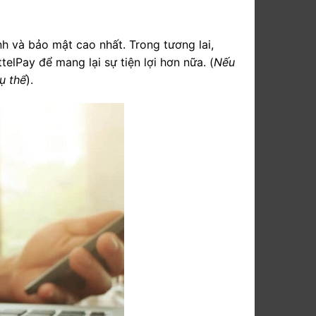
h và bảo mật cao nhất. Trong tương lai,
elPay để mang lại sự tiện lợi hơn nữa. (
Nếu
ụ thể
).