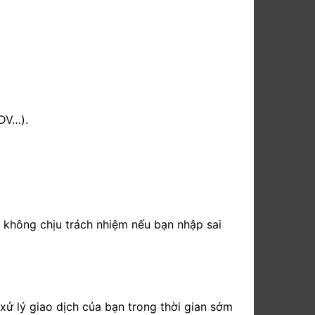
DV…).
ẽ không chịu trách nhiệm nếu bạn nhập sai
xử lý giao dịch của bạn trong thời gian sớm