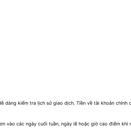
ễ dàng kiểm tra lịch sử giao dịch. Tiền về tài khoản chính 
hơn vào các ngày cuối tuần, ngày lễ hoặc giờ cao điểm khi n