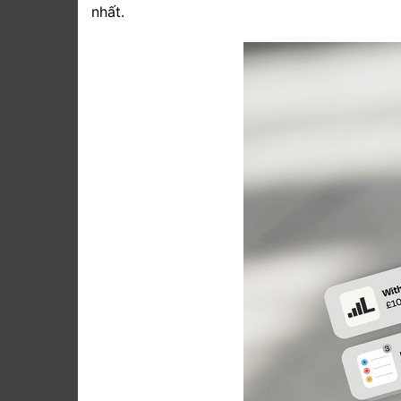
nhất.