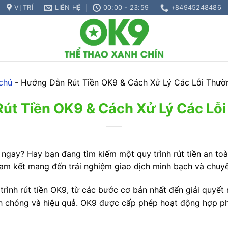
VỊ TRÍ
LIÊN HỆ
00:00 - 23:59
+84945248486
chủ
-
Hướng Dẫn Rút Tiền OK9 & Cách Xử Lý Các Lỗi Thư
út Tiền OK9 & Cách Xử Lý Các Lỗ
i ngay? Hay bạn đang tìm kiếm một quy trình rút tiền an to
cam kết mang đến trải nghiệm giao dịch minh bạch và chuyê
trình rút tiền OK9, từ các bước cơ bản nhất đến giải quyế
nh chóng và hiệu quả. OK9 được cấp phép hoạt động hợp ph