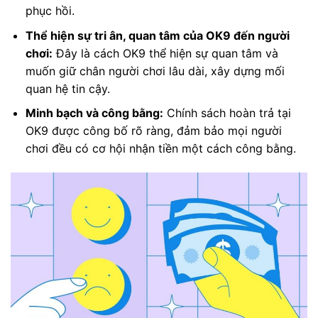
phục hồi.
Thể hiện sự tri ân, quan tâm của OK9 đến người
chơi:
Đây là cách OK9 thể hiện sự quan tâm và
muốn giữ chân người chơi lâu dài, xây dựng mối
quan hệ tin cậy.
Minh bạch và công bằng:
Chính sách hoàn trả tại
OK9 được công bố rõ ràng, đảm bảo mọi người
chơi đều có cơ hội nhận tiền một cách công bằng.