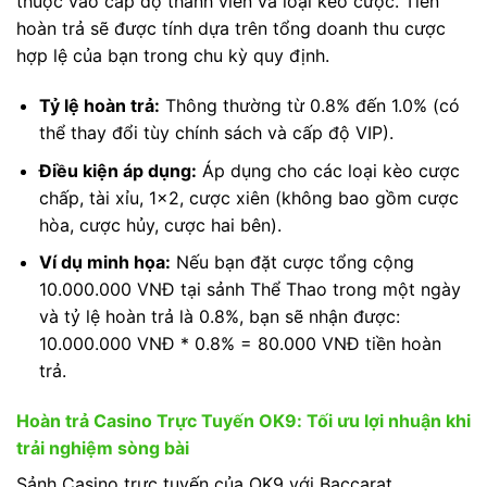
thuộc vào cấp độ thành viên và loại kèo cược. Tiền
hoàn trả sẽ được tính dựa trên tổng doanh thu cược
hợp lệ của bạn trong chu kỳ quy định.
Tỷ lệ hoàn trả:
Thông thường từ 0.8% đến 1.0% (có
thể thay đổi tùy chính sách và cấp độ VIP).
Điều kiện áp dụng:
Áp dụng cho các loại kèo cược
chấp, tài xỉu, 1×2, cược xiên (không bao gồm cược
hòa, cược hủy, cược hai bên).
Ví dụ minh họa:
Nếu bạn đặt cược tổng cộng
10.000.000 VNĐ tại sảnh Thể Thao trong một ngày
và tỷ lệ hoàn trả là 0.8%, bạn sẽ nhận được:
10.000.000 VNĐ * 0.8% = 80.000 VNĐ tiền hoàn
trả.
Hoàn trả Casino Trực Tuyến OK9: Tối ưu lợi nhuận khi
trải nghiệm sòng bài
Sảnh Casino trực tuyến của OK9 với Baccarat,