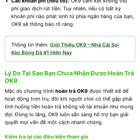
Các khoản phí (nếu có):
OK9 cam kết không thu
phí giao dịch rút tiền. Tuy nhiên, nếu có bất kỳ
khoản phí nào phát sinh từ phía ngân hàng của bạn,
OK9 sẽ thông báo rõ ràng.
Thông tin thêm:
Giới Thiệu OK9 – Nhà Cái Soi
Kèo Bóng Đá #1 Hiện Nay
Lý Do Tại Sao Bạn Chưa Nhận Được Hoàn Trả
OK9
Mặc dù chương trình
hoàn trả OK9
được thiết kế để
hoạt động trơn tru, đôi khi người chơi có thể gặp phải
tình huống tiền hoàn trả không về tài khoản như mong
đợi. Đừng lo lắng, OK9 luôn sẵn sàng hỗ trợ bạn giải
quyết mọi vấn đề một cách nhanh chóng.
Kiểm tra lại các điều kiện tham gia