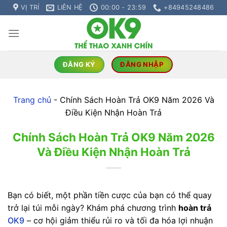
Chuyển
VỊ TRÍ
LIÊN HỆ
00:00 - 23:59
+84945248486
đến
nội
dung
ĐĂNG KÝ
ĐĂNG NHẬP
Trang chủ
-
Chính Sách Hoàn Trả OK9 Năm 2026 Và
Điều Kiện Nhận Hoàn Trả
Chính Sách Hoàn Trả OK9 Năm 2026
Và Điều Kiện Nhận Hoàn Trả
Bạn có biết, một phần tiền cược của bạn có thể quay
trở lại túi mỗi ngày? Khám phá chương trình
hoàn trả
OK9
– cơ hội giảm thiểu rủi ro và tối đa hóa lợi nhuận