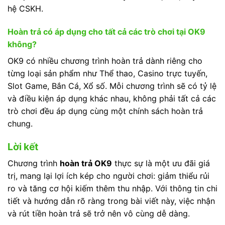
hệ CSKH.
Hoàn trả có áp dụng cho tất cả các trò chơi tại OK9
không?
OK9 có nhiều chương trình hoàn trả dành riêng cho
từng loại sản phẩm như Thể thao, Casino trực tuyến,
Slot Game, Bắn Cá, Xổ số. Mỗi chương trình sẽ có tỷ lệ
và điều kiện áp dụng khác nhau, không phải tất cả các
trò chơi đều áp dụng cùng một chính sách hoàn trả
chung.
Lời kết
Chương trình
hoàn trả OK9
thực sự là một ưu đãi giá
trị, mang lại lợi ích kép cho người chơi: giảm thiểu rủi
ro và tăng cơ hội kiếm thêm thu nhập. Với thông tin chi
tiết và hướng dẫn rõ ràng trong bài viết này, việc nhận
và rút tiền hoàn trả sẽ trở nên vô cùng dễ dàng.