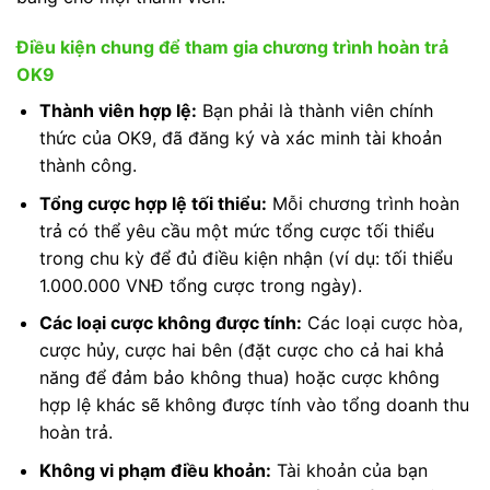
Điều kiện chung để tham gia chương trình hoàn trả
OK9
Thành viên hợp lệ:
Bạn phải là thành viên chính
thức của OK9, đã đăng ký và xác minh tài khoản
thành công.
Tổng cược hợp lệ tối thiểu:
Mỗi chương trình hoàn
trả có thể yêu cầu một mức tổng cược tối thiểu
trong chu kỳ để đủ điều kiện nhận (ví dụ: tối thiểu
1.000.000 VNĐ tổng cược trong ngày).
Các loại cược không được tính:
Các loại cược hòa,
cược hủy, cược hai bên (đặt cược cho cả hai khả
năng để đảm bảo không thua) hoặc cược không
hợp lệ khác sẽ không được tính vào tổng doanh thu
hoàn trả.
Không vi phạm điều khoản:
Tài khoản của bạn