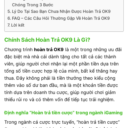
Chóng Trong 3 Bước
Lý Do Tại Sao Bạn Chưa Nhận Được Hoàn Trả OK9
FAQ – Các Câu Hỏi Thường Gặp Về Hoàn Trả OK9
Lời kết
Chính Sách Hoàn Trả OK9 Là Gì?
Chương trình
hoàn trả OK9
là một trong những ưu đãi
đặc biệt mà nhà cái dành tặng cho tất cả các thành
viên, giúp người chơi nhận lại một phần tiền dựa trên
tổng số tiền cược hợp lệ của mình, bất kể thắng hay
thua. Đây không phải là tiền thưởng theo kiểu cộng
thêm vào số dư ban đầu, mà là một khoản tiền được
tính dựa trên doanh thu cược, giúp người chơi giảm
thiểu rủi ro và có thêm vốn để tiếp tục trải nghiệm.
Định nghĩa “Hoàn trả tiền cược” trong ngành iGaming
Trong ngành cá cược trực tuyến, “hoàn trả tiền cược”