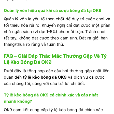
Quản lý vốn hiệu quả khi cá cược bóng đá tại OK9
Quản lý vốn là yếu tố then chốt để duy trì cuộc chơi và
tối thiểu hóa rủi ro. Khuyến nghị chỉ đặt cược một phần
nhỏ ngân sách (ví dụ: 1-5%) cho mỗi trận. Tránh chơi
tất tay, không đặt cược theo cảm tính. Đặt ra giới hạn
thắng/thua rõ ràng và tuân thủ.
FAQ – Giải Đáp Thắc Mắc Thường Gặp Về Tỷ
Lệ Kèo Bóng Đá OK9
Dưới đây là tổng hợp các câu hỏi thường gặp nhất liên
quan đến
tỷ lệ kèo bóng đá OK9
và dịch vụ cá cược
của chúng tôi, cùng với câu trả lời chi tiết.
Tỷ lệ kèo bóng đá OK9 có chính xác và cập nhật
nhanh không?
OK9 cam kết cung cấp tỷ lệ kèo bóng đá chính xác