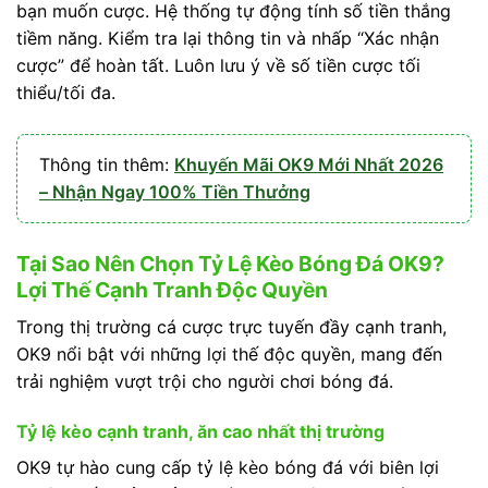
bạn muốn cược. Hệ thống tự động tính số tiền thắng
tiềm năng. Kiểm tra lại thông tin và nhấp “Xác nhận
cược” để hoàn tất. Luôn lưu ý về số tiền cược tối
thiểu/tối đa.
Thông tin thêm:
Khuyến Mãi OK9 Mới Nhất 2026
– Nhận Ngay 100% Tiền Thưởng
Tại Sao Nên Chọn Tỷ Lệ Kèo Bóng Đá OK9?
Lợi Thế Cạnh Tranh Độc Quyền
Trong thị trường cá cược trực tuyến đầy cạnh tranh,
OK9 nổi bật với những lợi thế độc quyền, mang đến
trải nghiệm vượt trội cho người chơi bóng đá.
Tỷ lệ kèo cạnh tranh, ăn cao nhất thị trường
OK9 tự hào cung cấp tỷ lệ kèo bóng đá với biên lợi