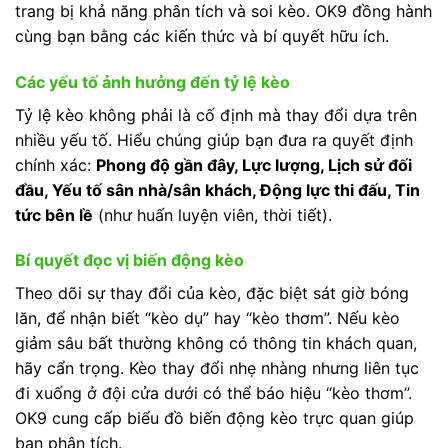
trang bị khả năng phân tích và soi kèo. OK9 đồng hành
cùng bạn bằng các kiến thức và bí quyết hữu ích.
Các yếu tố ảnh hưởng đến tỷ lệ kèo
Tỷ lệ kèo không phải là cố định mà thay đổi dựa trên
nhiều yếu tố. Hiểu chúng giúp bạn đưa ra quyết định
chính xác:
Phong độ gần đây, Lực lượng, Lịch sử đối
đầu, Yếu tố sân nhà/sân khách, Động lực thi đấu, Tin
tức bên lề
(như huấn luyện viên, thời tiết).
Bí quyết đọc vị biến động kèo
Theo dõi sự thay đổi của kèo, đặc biệt sát giờ bóng
lăn, để nhận biết “kèo dụ” hay “kèo thơm”. Nếu kèo
giảm sâu bất thường không có thông tin khách quan,
hãy cẩn trọng. Kèo thay đổi nhẹ nhàng nhưng liên tục
đi xuống ở đội cửa dưới có thể báo hiệu “kèo thơm”.
OK9 cung cấp biểu đồ biến động kèo trực quan giúp
bạn phân tích.