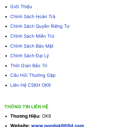
Giới Thiệu
Chính Sách Hoàn Trả
Chính Sách Quyền Riêng Tư
Chính Sách Miễn Trừ
Chính Sách Bảo Mật
Chính Sách Đại Lý
Thời Gian Bảo Trì
Câu Hỏi Thường Gặp
Liên Hệ CSKH OK9
THÔNG TIN LIÊN HỆ
Thương Hiệu:
OK9
Website:
www.pondok969d.com