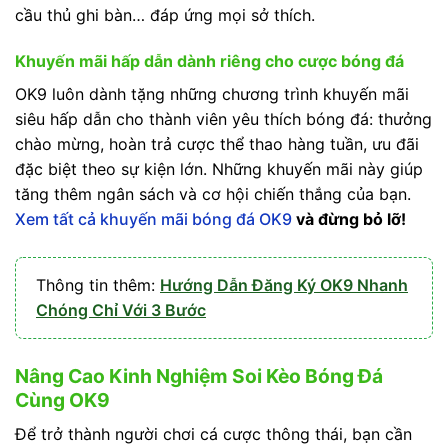
cầu thủ ghi bàn… đáp ứng mọi sở thích.
Khuyến mãi hấp dẫn dành riêng cho cược bóng đá
OK9 luôn dành tặng những chương trình khuyến mãi
siêu hấp dẫn cho thành viên yêu thích bóng đá: thưởng
chào mừng, hoàn trả cược thể thao hàng tuần, ưu đãi
đặc biệt theo sự kiện lớn. Những khuyến mãi này giúp
tăng thêm ngân sách và cơ hội chiến thắng của bạn.
Xem tất cả khuyến mãi bóng đá OK9
và đừng bỏ lỡ!
Thông tin thêm:
Hướng Dẫn Đăng Ký OK9 Nhanh
Chóng Chỉ Với 3 Bước
Nâng Cao Kinh Nghiệm Soi Kèo Bóng Đá
Cùng OK9
Để trở thành người chơi cá cược thông thái, bạn cần