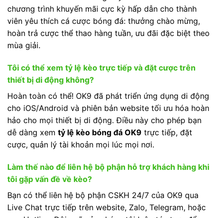
chương trình khuyến mãi cực kỳ hấp dẫn cho thành
viên yêu thích cá cược bóng đá: thưởng chào mừng,
hoàn trả cược thể thao hàng tuần, ưu đãi đặc biệt theo
mùa giải.
Tôi có thể xem tỷ lệ kèo trực tiếp và đặt cược trên
thiết bị di động không?
Hoàn toàn có thể! OK9 đã phát triển ứng dụng di động
cho iOS/Android và phiên bản website tối ưu hóa hoàn
hảo cho mọi thiết bị di động. Điều này cho phép bạn
dễ dàng xem
tỷ lệ kèo bóng đá OK9
trực tiếp, đặt
cược, quản lý tài khoản mọi lúc mọi nơi.
Làm thế nào để liên hệ bộ phận hỗ trợ khách hàng khi
tôi gặp vấn đề về kèo?
Bạn có thể liên hệ bộ phận CSKH 24/7 của OK9 qua
Live Chat trực tiếp trên website, Zalo, Telegram, hoặc