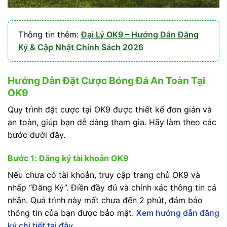
Thông tin thêm:
Đại Lý OK9 – Hướng Dẫn Đăng
Ký & Cập Nhật Chính Sách 2026
Hướng Dẫn Đặt Cược Bóng Đá An Toàn Tại
OK9
Quy trình đặt cược tại OK9 được thiết kế đơn giản và
an toàn, giúp bạn dễ dàng tham gia. Hãy làm theo các
bước dưới đây.
Bước 1: Đăng ký tài khoản OK9
Nếu chưa có tài khoản, truy cập trang chủ OK9 và
nhấp “Đăng Ký”. Điền đầy đủ và chính xác thông tin cá
nhân. Quá trình này mất chưa đến 2 phút, đảm bảo
thông tin của bạn được bảo mật.
Xem hướng dẫn đăng
ký chi tiết tại đây
.