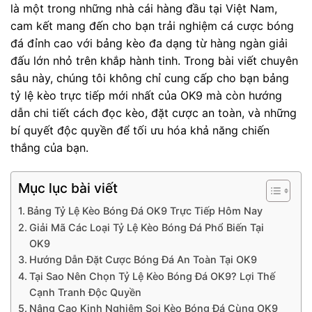
là một trong những nhà cái hàng đầu tại Việt Nam,
cam kết mang đến cho bạn trải nghiệm cá cược bóng
đá đỉnh cao với bảng kèo đa dạng từ hàng ngàn giải
đấu lớn nhỏ trên khắp hành tinh. Trong bài viết chuyên
sâu này, chúng tôi không chỉ cung cấp cho bạn bảng
tỷ lệ kèo trực tiếp mới nhất của OK9 mà còn hướng
dẫn chi tiết cách đọc kèo, đặt cược an toàn, và những
bí quyết độc quyền để tối ưu hóa khả năng chiến
thắng của bạn.
Mục lục bài viết
Bảng Tỷ Lệ Kèo Bóng Đá OK9 Trực Tiếp Hôm Nay
Giải Mã Các Loại Tỷ Lệ Kèo Bóng Đá Phổ Biến Tại
OK9
Hướng Dẫn Đặt Cược Bóng Đá An Toàn Tại OK9
Tại Sao Nên Chọn Tỷ Lệ Kèo Bóng Đá OK9? Lợi Thế
Cạnh Tranh Độc Quyền
Nâng Cao Kinh Nghiệm Soi Kèo Bóng Đá Cùng OK9