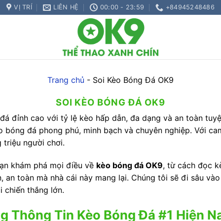
VỊ TRÍ
LIÊN HỆ
00:00 - 23:59
+84945248486
Trang chủ
-
Soi Kèo Bóng Đá OK9
SOI KÈO BÓNG ĐÁ OK9
á đỉnh cao với tỷ lệ kèo hấp dẫn, đa dạng và an toàn tuyệ
o bóng đá phong phú, minh bạch và chuyên nghiệp. Với cam 
triệu người chơi.
 bạn khám phá mọi điều về
kèo bóng đá OK9
, từ cách đọc 
n, an toàn mà nhà cái này mang lại. Chúng tôi sẽ đi sâu vào
 chiến thắng lớn.
g Thông Tin Kèo Bóng Đá #1 Hiện N