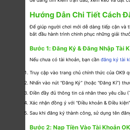
dễ dàng tìm kiếm trận đấu, xem kèo và đặt cư
Hướng Dẫn Chi Tiết Cách Đ
Để giúp người chơi mới dễ dàng tiếp cận và t
bắt đầu hành trình chinh phục những giải thư
Bước 1: Đăng Ký & Đăng Nhập Tài
Nếu chưa có tài khoản, bạn cần
đăng ký tài 
Truy cập vào trang chủ chính thức của OK9 qu
Nhấn vào nút “Đăng Ký” (hoặc “Đăng Kí”) thư
Điền đầy đủ thông tin cá nhân theo yêu cầu 
Xác nhận đồng ý với “Điều khoản & Điều kiện
Sau khi đăng ký thành công, sử dụng tên đă
Bước 2: Nạp Tiền Vào Tài Khoản OK