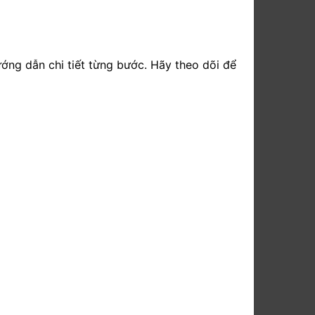
ớng dẫn chi tiết từng bước. Hãy theo dõi để