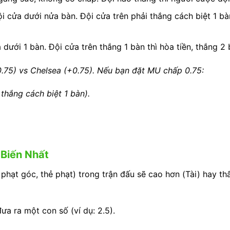
i cửa dưới nửa bàn. Đội cửa trên phải thắng cách biệt 1 bà
dưới 1 bàn. Đội cửa trên thắng 1 bàn thì hòa tiền, thắng 2 b
0.75) vs Chelsea (+0.75). Nếu bạn đặt MU chấp 0.75:
thắng cách biệt 1 bàn).
 Biến Nhất
phạt góc, thẻ phạt) trong trận đấu sẽ cao hơn (Tài) hay th
a ra một con số (ví dụ: 2.5).