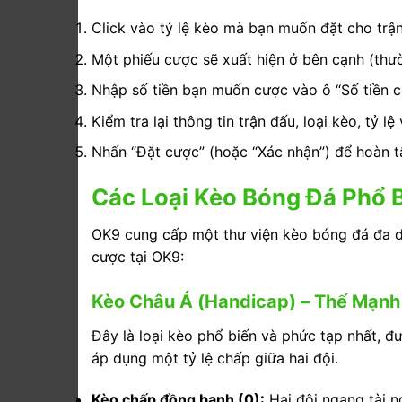
Click vào tỷ lệ kèo mà bạn muốn đặt cho trận
Một phiếu cược sẽ xuất hiện ở bên cạnh (thườ
Nhập số tiền bạn muốn cược vào ô “Số tiền c
Kiểm tra lại thông tin trận đấu, loại kèo, tỷ lệ
Nhấn “Đặt cược” (hoặc “Xác nhận”) để hoàn t
Các Loại Kèo Bóng Đá Phổ 
OK9 cung cấp một thư viện kèo bóng đá đa dạ
cược tại OK9:
Kèo Châu Á (Handicap) – Thế Mạn
Đây là loại kèo phổ biến và phức tạp nhất, đ
áp dụng một tỷ lệ chấp giữa hai đội.
Kèo chấp đồng banh (0):
Hai đội ngang tài n