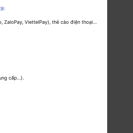
K9
:
 ZaloPay, ViettelPay), thẻ cào điện thoại…
ung cấp…).