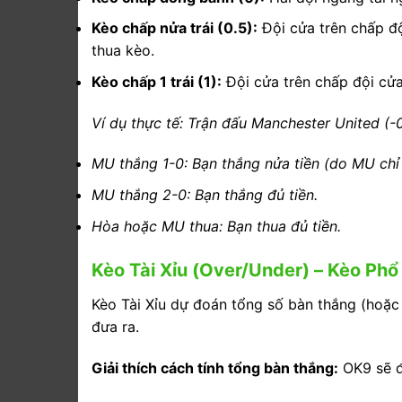
Kèo chấp nửa trái (0.5):
Đội cửa trên chấp độ
thua kèo.
Kèo chấp 1 trái (1):
Đội cửa trên chấp đội cửa 
Ví dụ thực tế: Trận đấu Manchester United (-
MU thắng 1-0: Bạn thắng nửa tiền (do MU chỉ 
MU thắng 2-0: Bạn thắng đủ tiền.
Hòa hoặc MU thua: Bạn thua đủ tiền.
Kèo Tài Xỉu (Over/Under) – Kèo Phổ
Kèo Tài Xỉu dự đoán tổng số bàn thắng (hoặc 
đưa ra.
Giải thích cách tính tổng bàn thắng:
OK9 sẽ đư