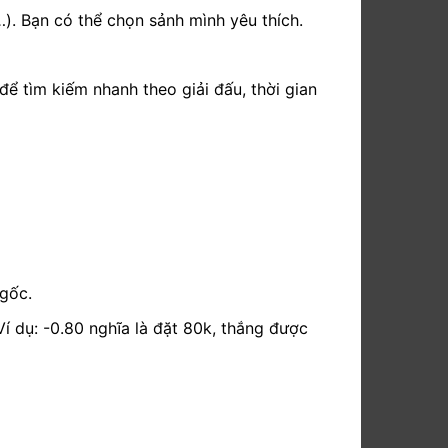
). Bạn có thể chọn sảnh mình yêu thích.
để tìm kiếm nhanh theo giải đấu, thời gian
 gốc.
Ví dụ: -0.80 nghĩa là đặt 80k, thắng được