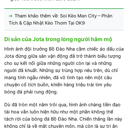
Tham khảo thêm về:
Soi Kèo Man City – Phân
Tích & Cập Nhật Kèo Thơm Tại OK9
Di sản của Jota trong lòng người hâm mộ
Hình ảnh đội trưởng Bồ Đào Nha cầm chiếc áo đấu của
Jota đứng giữa sân vận động đã trở thành biểu tượng
cho sự kết nối giữa những người còn lại và những
người đã khuất. Những sự trùng hợp nêu trên, dù chỉ
mang tính ngẫu nhiên, đã vô tình tạo nên một câu
chuyện cổ tích buồn, khiến hàng triệu trái tim yêu
bóng đá phải rung động.
Dù đã tròn một năm trôi qua, hình ảnh chàng tiền đạo
tài hoa vẫn luôn hiện hữu như một phần không thể
tách rời của bóng đá Bồ Đào Nha. Chiến thắng lần này
không chỉ là về mặt chuyên môn, mà còn là sự tri ân