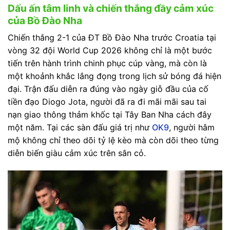
Dấu ấn tâm linh và chiến thắng đầy cảm xúc
của Bồ Đào Nha
Chiến thắng 2-1 của ĐT Bồ Đào Nha trước Croatia tại
vòng 32 đội World Cup 2026 không chỉ là một bước
tiến trên hành trình chinh phục cúp vàng, mà còn là
một khoảnh khắc lắng đọng trong lịch sử bóng đá hiện
đại. Trận đấu diễn ra đúng vào ngày giỗ đầu của cố
tiền đạo Diogo Jota, người đã ra đi mãi mãi sau tai
nạn giao thông thảm khốc tại Tây Ban Nha cách đây
một năm. Tại các sàn đấu giá trị như
OK9
, người hâm
mộ không chỉ theo dõi tỷ lệ kèo mà còn dõi theo từng
diễn biến giàu cảm xúc trên sân cỏ.