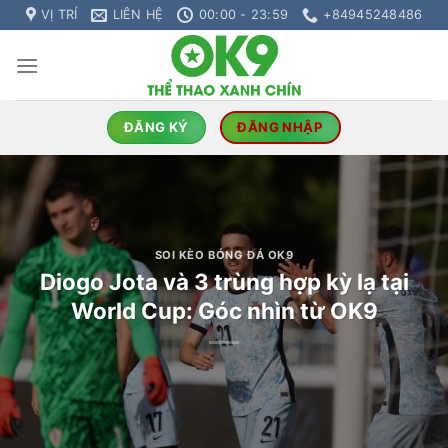
Chuyển
VỊ TRÍ
LIÊN HỆ
00:00 - 23:59
+84945248486
đến
nội
dung
ĐĂNG KÝ
ĐĂNG NHẬP
SOI KÈO BÓNG ĐÁ OK9
Diogo Jota và 3 trùng hợp kỳ lạ tại
World Cup: Góc nhìn từ OK9