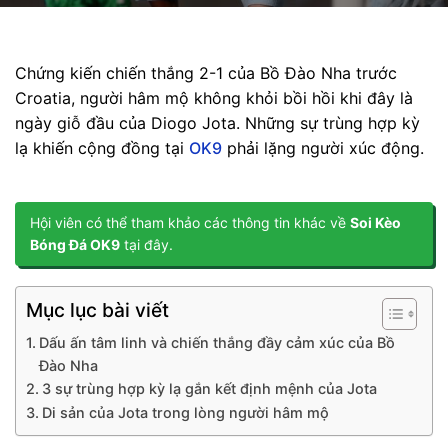
Chứng kiến chiến thắng 2-1 của Bồ Đào Nha trước
Croatia, người hâm mộ không khỏi bồi hồi khi đây là
ngày giỗ đầu của Diogo Jota. Những sự trùng hợp kỳ
lạ khiến cộng đồng tại
OK9
phải lặng người xúc động.
Hội viên có thể tham khảo các thông tin khác về
Soi Kèo
Bóng Đá OK9
tại đây.
Mục lục bài viết
Dấu ấn tâm linh và chiến thắng đầy cảm xúc của Bồ
Đào Nha
3 sự trùng hợp kỳ lạ gắn kết định mệnh của Jota
Di sản của Jota trong lòng người hâm mộ