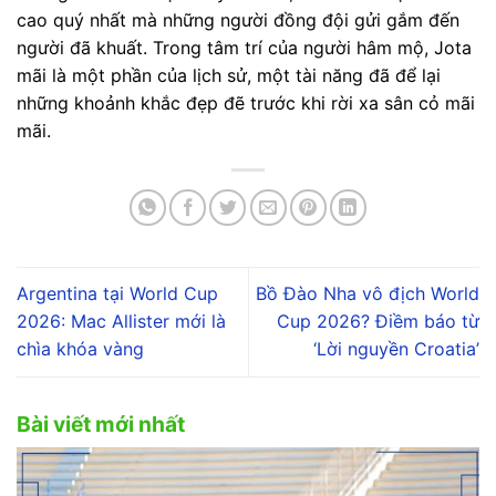
cao quý nhất mà những người đồng đội gửi gắm đến
người đã khuất. Trong tâm trí của người hâm mộ, Jota
mãi là một phần của lịch sử, một tài năng đã để lại
những khoảnh khắc đẹp đẽ trước khi rời xa sân cỏ mãi
mãi.
Argentina tại World Cup
Bồ Đào Nha vô địch World
2026: Mac Allister mới là
Cup 2026? Điềm báo từ
chìa khóa vàng
‘Lời nguyền Croatia’
Bài viết mới nhất